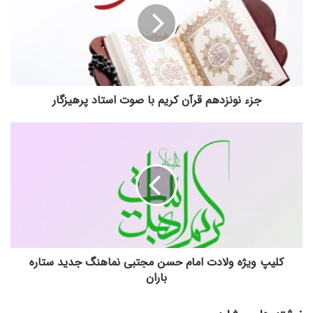
کریم
با
صوت
استاد
پرهیزگار
جزء نونزدهم قرآن کریم با صوت استاد پرهیزگار
کلیپ
ویژه
ولادت
امام
حسن
مجتبی
نماهنگ
جدید
ستاره
باران
کلیپ ویژه ولادت امام حسن مجتبی نماهنگ جدید ستاره
باران