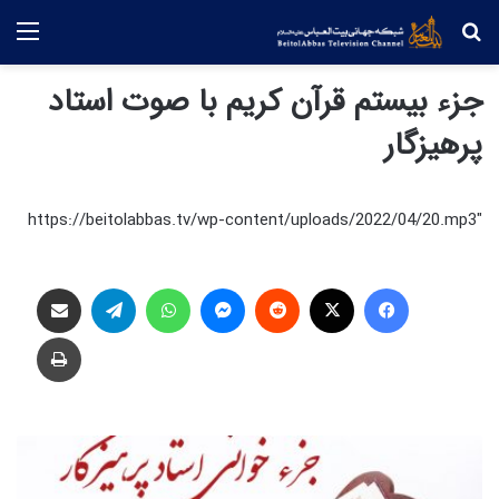
جستجو
منو
جزء بیستم قرآن کریم با صوت استاد
پرهیزگار
https://beitolabbas.tv/wp-content/uploads/2022/04/20.mp3″
فیس بوک
X
‫رددیت
پیام رسان
واتس آپ
تلگرام
اشتراک گذاری از طریق ایمیل
چاپ
جزء
نونزدهم
قرآن