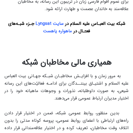
برای عموم اقوام فارسی زبان در تریبون این رسانه، به مخاطبان
علاقه‌مند به خاندان عصمت و طهارت ارائه شود.
شبکه بیت العبـاس علیه السلام در
سایت Lyngsat
جـزء شبـه‌های
فعـّـال در
ماهواره یاهست
همیاری مالی مخاطبان شبکه
به مرور زمان و با افزایـش مخاطبـان شبـکه جهـانی بیت العباس
علیه السلام و اشتیـاق بیننــدگان برای ادامـه فعالیّت‌های این رسانه
شیعی، به صورت داوطلبانه، نذورات و وجوهات ماهیانه خود را در
اختیار مدیران ارتباط عمومی قرار می‌دهند.
بدین منظور، روابط عمومی شبکه، ضمن در اختیار قرار دادن
راه‌های ارتباطی با اعضای روابط عمومی، پروسه کوتاه مدتی را بدون
اتلاف وقت مخاطبان، تعریف کرده و در اختیار علاقه‌مندانی قرار داده