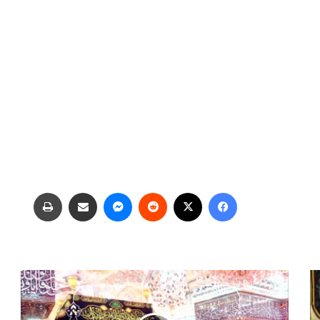
فیس بوک
X
‫رددیت
پیام رسان
اشتراک گذاری از طریق ایمیل
چاپ
س
ی
ز