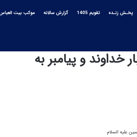
پخـش زنـده
تقویم 1405
گزارش سالانه
موکب بیت العباس
ر 1404 | اِخبار خداوند و پیامبر به
حسین علیه السلام