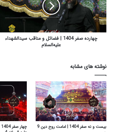
ر
د
ه
ص
ف
ر
1
چهارده صفر 1404 | فضائل و مناقب سیدالشهداء
4
علیه‌السلام
0
4
|
نوشته های مشابه
ف
ض
ا
ئ
ل
و
م
ن
ا
ق
بیست و نه صفر 1404 | امامت روح دین 9
چه
ب