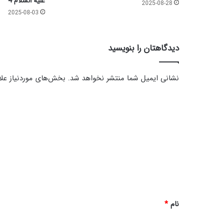
علیه السلام 4
2025-08-28
س
2025-08-03
ی
د
ا
دیدگاهتان را بنویسید
ل
ش
ه
نشانی ایمیل شما منتشر نخواهد شد.
بخش‌های موردنیاز علا
د
ا
د
ء
ی
ع
ل
د
ی
گ
ه‌
ا
ا
ل
ه
س
ل
*
ا
نام
*
م