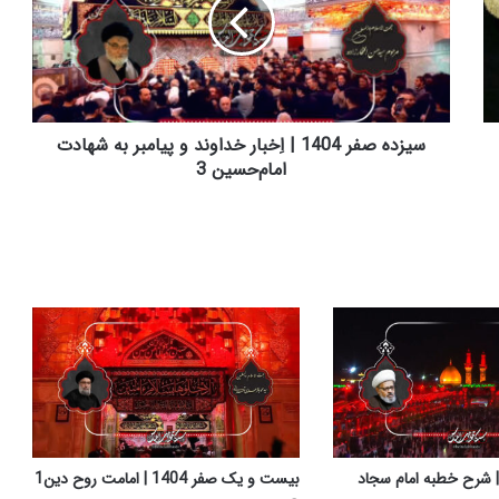
د
ه
ص
ف
ر
1
4
سیزده صفر 1404 | اِخبار خداوند و پیامبر به شهادت
0
امام‌حسین 3
4
|
اِ
خ
ب
ا
ر
خ
د
ا
و
ن
د
ار صفر 1404 | شرح خطبه امام سجاد
بیست و یک صفر 1404 | امامت روح دین1
و