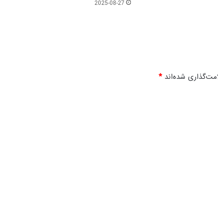
2025-08-27
پ
ی
ا
م
ب
ر
ب
مت‌گذاری شده‌اند
*
ه
ش
ه
ا
د
ت
ا
م
ا
م‌
ح
س
ی
ن