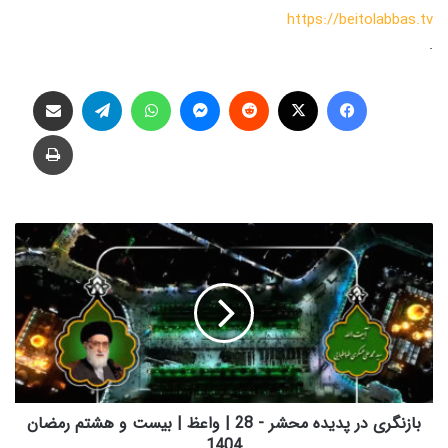
https://beitolabbas.tv
.
فیس بوک
X
‫رددیت
پیام رسان
واتس آپ
تلگرام
اشتراک گذاری از طریق ایمیل
چاپ
ب
ا
ز
ن
گ
ر
ی
د
ر
پ
بازنگری در پدیده محشر - 28 | واعظ | بیست و هشتم رمضان
د
1404