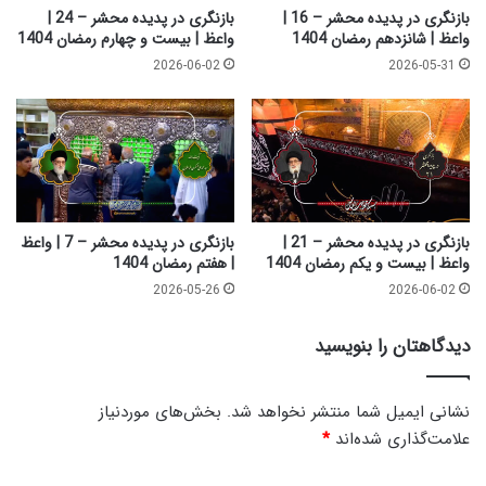
ه
0
بازنگری در پدیده محشر – 16 |
بازنگری در پدیده محشر – 24 |
ش
|
واعظ | شانزدهم رمضان 1404
واعظ | بیست و چهارم رمضان 1404
ت
و
2026-06-02
2026-05-31
م
ا
ر
ع
م
ظ
ض
|
ا
س
ن
ی
1
ا
4
م
بازنگری در پدیده محشر – 21 |
بازنگری در پدیده محشر – 7 | واعظ
0
ر
واعظ | بیست و یکم رمضان 1404
| هفتم رمضان 1404
4
م
2026-05-26
2026-06-02
ض
ا
دیدگاهتان را بنویسید
ن
1
4
نشانی ایمیل شما منتشر نخواهد شد.
بخش‌های موردنیاز
0
علامت‌گذاری شده‌اند
*
4
د