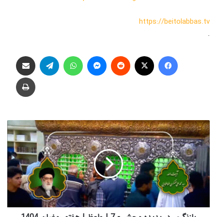
https://beitolabbas.tv
.
فیس بوک
X
‫رددیت
پیام رسان
واتس آپ
تلگرام
اشتراک گذاری از طریق ایمیل
چاپ
ب
ا
ز
ن
گ
ر
ی
د
ر
پ