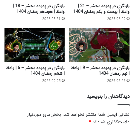
م
|
بازنگری در پدیده محشر – 21 |
بازنگری در پدیده محشر – 18 |
ض
و
واعظ | بیست و یکم رمضان 1404
واعظ | هجدهم رمضان 1404
ا
ا
2026-05-31
2026-06-02
ن
ع
1
ظ
4
|
0
ن
4
ه
م
ر
م
بازنگری در پدیده محشر – 9 | واعظ
بازنگری در پدیده محشر – 6 | واعظ
ض
| نهم رمضان 1404
| ششم رمضان 1404
ا
2026-02-25
2026-05-26
ن
1
دیدگاهتان را بنویسید
4
0
4
نشانی ایمیل شما منتشر نخواهد شد.
بخش‌های موردنیاز
علامت‌گذاری شده‌اند
*
د