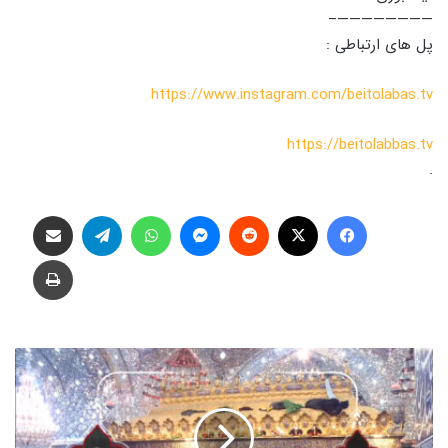
————————–
پل های ارتباطی :
https://www.instagram.com/beitolabas.tv
https://beitolabbas.tv
.
فیس بوک
X
‫رددیت
پیام رسان
واتس آپ
تلگرام
اشتراک گذاری از طریق ایمیل
چاپ
س
ه
ر
ج
ب