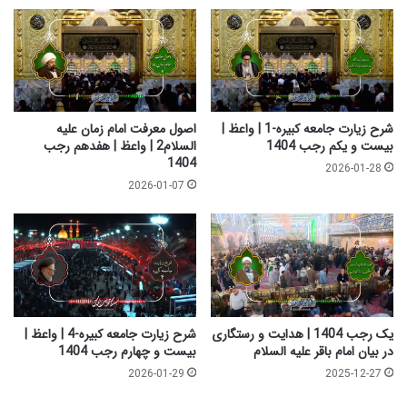
ل
س
ی
ب
ه
ک
م
ز
ا
ن
ل
د
س
گ
شرح زیارت جامعه کبیره-1 | واعظ |
اصول معرفت امام زمان علیه
ل
ی
بیست و یکم رجب 1404
السلام2 | واعظ | هفدهم رجب
ا
م
1404
2026-01-28
م
ه
2026-01-07
د
د
ر
و
س
ی
ف
ر
آ
خ
ر
یک رجب 1404 | هدایت و رستگاری
شرح زیارت جامعه کبیره-4 | واعظ |
ت
در بیان امام باقر علیه السلام
بیست و چهارم رجب 1404
2026-01-29
2025-12-27