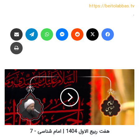
https://beitolabbas.tv
.
فیس بوک
X
‫رددیت
پیام رسان
واتس آپ
تلگرام
اشتراک گذاری از طریق ایمیل
چاپ
ه
ف
ت
ر
ب
ی
ع
ا
ل
ا
هفت ربیع الاول 1404 | امام شناسی - 7
و