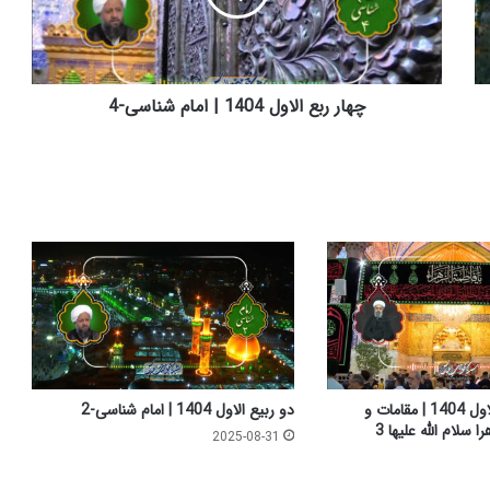
ب
ع
ا
ل
ا
چهار ربع الاول 1404 | امام شناسی-4
و
ل
1
4
0
4
|
ا
م
ا
م
ش
ن
چهارده جمادی الاول 1404 | مقامات و
دو ربیع الاول 1404 | امام شناسی-2
ا
سلام الله علیها 3
2025-08-31
س
ی