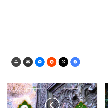
فیس بوک
X
‫رددیت
پیام رسان
اشتراک گذاری از طریق ایمیل
چاپ
چ
ه
ا
ر
ر