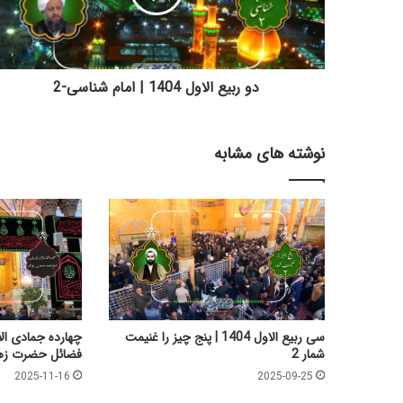
ع
ا
ل
ا
و
دو ربیع الاول 1404 | امام شناسی-2
ل
1
4
نوشته های مشابه
0
4
|
ا
م
ا
م
ش
ن
ا
سی ربیع الاول 1404 | پنج چیز را غنیمت
س
شمار 2
فضائل حضرت زهرا 
ی
2025-11-16
2025-09-25
-