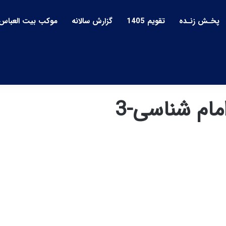
پخـش زنـده
تقویم 1405
گزارش سالانه
موکب بیت العباس