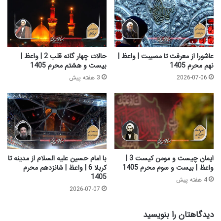
س
ک
ل
ر
ا
ب
م
ل
ا
ا
ز
عاشورا از معرفت تا مصیبت | واعظ |
حالات چهار گانه قلب 2 | واعظ |
2
م
نهم محرم 1405
بیست و هشتم محرم 1405
|
د
2026-07-06
3 هفته پیش
و
ی
ا
ن
ع
ه
ظ
ت
|
ا
س
ک
ی
ر
ز
ب
ایمان چیست و مومن کیست 3 |
با امام حسین علیه السلام از مدینه تا
د
ل
واعظ | بیست و سوم محرم 1405
کربلا 6 | واعظ | شانزدهم محرم
ه
ا
1405
4 هفته پیش
م
5
2026-07-07
م
|
ح
و
دیدگاهتان را بنویسید
ر
ا