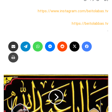
https://www.instagram.com/beitolabas.tv
https://beitolabbas.tv
.
فیس بوک
X
‫رددیت
پیام رسان
واتس آپ
تلگرام
اشتراک گذاری از طریق ایمیل
چاپ
ب
ا
ا
م
ا
م
ح