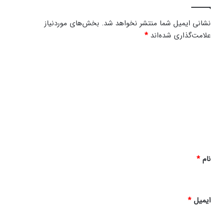
م
ع
1
ظ
نشانی ایمیل شما منتشر نخواهد شد.
بخش‌های موردنیاز
4
|
علامت‌گذاری شده‌اند
*
0
پ
5
ا
د
ن
ی
ز
د
د
ه
گ
م
م
ا
ح
ه
ر
م
*
1
نام
*
4
0
5
ایمیل
*