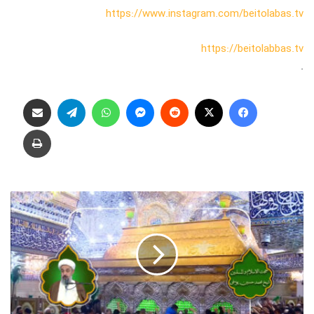
https://www.instagram.com/beitolabas.tv
https://beitolabbas.tv
.
فیس بوک
X
‫رددیت
پیام رسان
واتس آپ
تلگرام
اشتراک گذاری از طریق ایمیل
چاپ
ی
ا
ز
د
ه
ج
م
ا