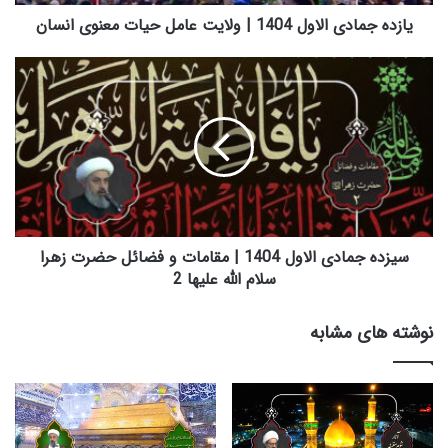
د
ی
یازده جمادی الاول 1404 | ولایت عامل حیات معنوی انسان
ا
ل
س
ا
ی
و
ز
ل
د
1
ه
4
ج
0
م
4
ا
|
د
و
ی
سیزده جمادی الاول 1404 | مقامات و فضائل حضرت زهرا
ل
ا
سلام الله علیها 2
ا
ل
ی
ا
نوشته های مشابه
ت
و
ع
ل
ا
1
م
4
ل
0
ح
4