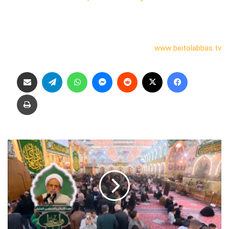
www.beitolabbas.tv
فیس بوک
X
‫رددیت
پیام رسان
واتس آپ
تلگرام
اشتراک گذاری از طریق ایمیل
چاپ
ع
ل
م
ا
م
ا
م
ب