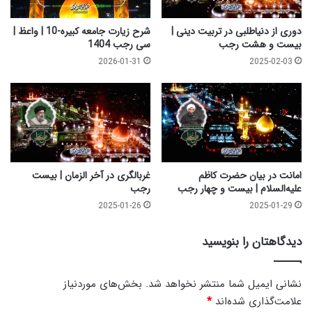
ت
ب
دوری از دنیاطلبی در تربیت دینی |
شرح زیارت جامعه کبیره-10 | واعظ |
ی
بیست و هشت رجب
سی رجب 1404
س
2026-01-31
2025-02-03
ت
و
ه
ف
ت
امانت در بیان حضرت کاظم
غربالگری در آخر الزمان | بیست
علیه‌السلام | بیست و چهار رجب
رجب
2025-01-26
2025-01-29
دیدگاهتان را بنویسید
نشانی ایمیل شما منتشر نخواهد شد.
بخش‌های موردنیاز
علامت‌گذاری شده‌اند
*