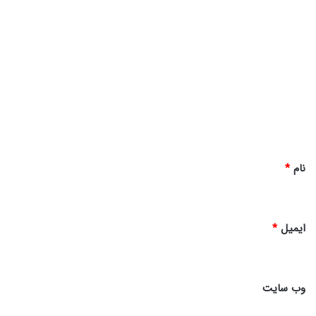
د
ی
د
گ
ا
ه
*
نام
*
ایمیل
*
وب‌ سایت