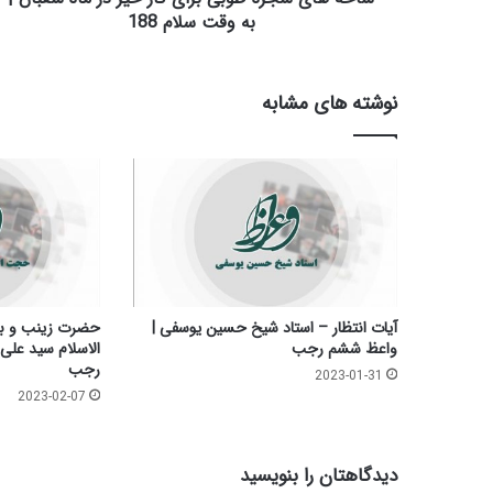
ه
به وقت سلام 188
ط
و
ب
نوشته های مشابه
ی
ب
ر
ا
ی
ک
ا
ر
خ
ی
آیات انتظار – استاد شیخ حسین یوسفی |
حضرت زینب و بق
ر
واعظ ششم رجب
الاسلام سید علی
د
رجب
2023-01-31
ر
2023-02-07
م
ا
ه
دیدگاهتان را بنویسید
ش