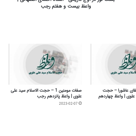
و
واعظ بیست و هفتم رجب
ج
ت
ا
ر
ی
ک
ی
-
ا
س
ت
ا
د
ای عاشورا – حجت
صفات مومنین 1 – حجت الاسلام سید علی
ا
 علوی | واعظ چهاردهم
علوی | واعظ پانزدهم رجب
ح
2023-02-07
م
د
ی
ا
ص