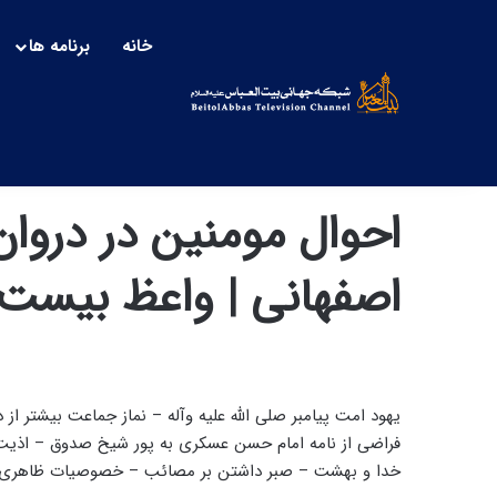
خانه
برنامه ها
احوال مومنین در دروا
اصفهانی | واعظ بیس
یهود امت پیامبر صلی الله علیه وآله – نماز جماعت بیشتر از 
فراضی از نامه امام حسن عسکری به پور شیخ صدوق – اذیت 
خدا و بهشت – صبر داشتن بر مصائب – خصوصیات ظاهری 