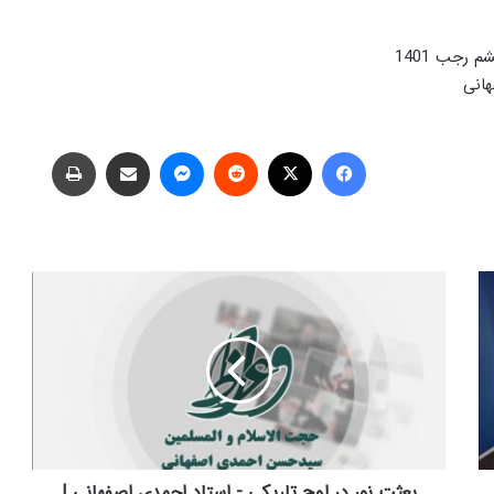
رجب 1401
انی
فیس بوک
X
‫رددیت
پیام رسان
اشتراک گذاری از طریق ایمیل
چاپ
ب
ع
ث
ت
ن
و
ر
د
ر
ا
بعثت نور در اوج تاریکی - استاد احمدی اصفهانی |