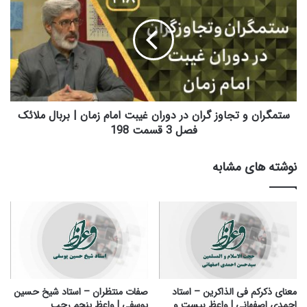
ص
م
ل
گ
ت
ر
ه
ا
ا
ن
ی
و
م
ت
ن
ج
ستمگران و تجاوز گران در دوران غیبت امام زمان | بربال ملائک
ا
ا
فصل 3 قسمت 198
ف
و
ق
ز
نوشته های مشابه
و
گ
م
ر
و
ا
م
ن
ن
د
-
ر
ا
د
س
و
ت
ر
معنای ذکرکم فی الذاکرین – استاد
صفات منتظران – استاد شیخ حسین
ا
ا
احمدی اصفهانی | واعظ بیست و
یوسفی | واعظ پنجم رجب