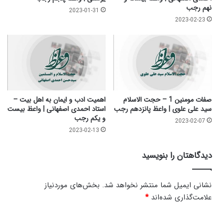
د
ن
نهم رجب
2023-01-31
ش
غ
2023-02-23
ی
ی
خ
ب
ح
ت
س
ا
ی
م
ن
ا
ی
م
و
ز
صفات مومنین 1 – حجت الاسلام
اهمیت ادب و ایمان به اهل بیت –
س
م
سید علی علوی | واعظ پانزدهم رجب
استاد احمدی اصفهانی | واعظ بیست
ف
و یکم رجب
ا
2023-02-07
ی
ن
2023-02-13
|
|
و
ب
دیدگاهتان را بنویسید
ا
ر
ع
ب
ظ
ا
نشانی ایمیل شما منتشر نخواهد شد.
بخش‌های موردنیاز
د
ل
علامت‌گذاری شده‌اند
*
ه
م
م
ل
د