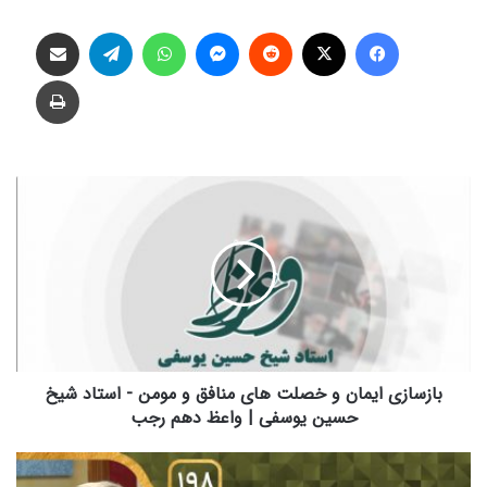
فیس بوک
X
‫رددیت
پیام رسان
واتس آپ
تلگرام
اشتراک گذاری از طریق ایمیل
چاپ
ب
ا
ز
س
ا
ز
ی
ا
ی
م
بازسازی ایمان و خصلت های منافق و مومن - استاد شیخ
ا
حسین یوسفی | واعظ دهم رجب
ن
و
س
خ
ت