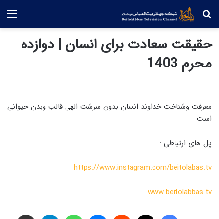
جستجو
منو
حقیقت سعادت برای انسان | دوازده
محرم 1403
معرفت وشناخت خداوند انسان بدون سرشت الهی قالب وبدن حیوانی
است
پل های ارتباطی :
https://www.instagram.com/beitolabas.tv
www.beitolabbas.tv
فیس بوک
X
‫رددیت
پیام رسان
واتس آپ
تلگرام
اشتراک گذاری از طریق ایمیل