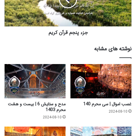
ن
م
ج
م
م
ح
ق
ر
ر
م
آ
جزء پنجم قرآن کریم
1
ن
4
ک
نوشته های مشابه
0
ر
3
ی
م
غصب اموال | سی محرم 140
مدح و ستايش 6 | بیست و هشت
محرم 1403
2024-08-10
2024-08-10