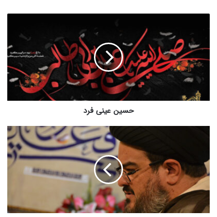
حسین
عینی
فرد
حسین عینی فرد
برنامه
کافه
پرسش
|
قسمت
۶۲