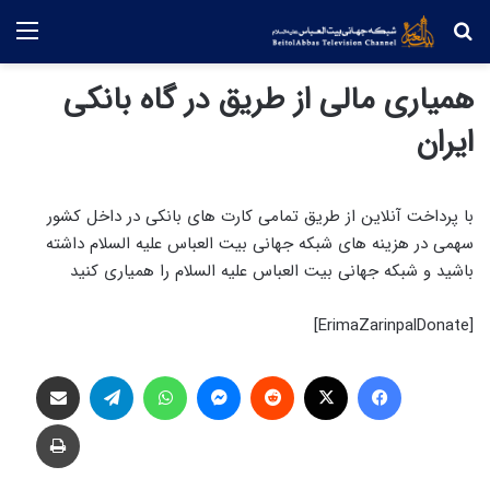
جستجو
منو
همیاری مالی از طریق در گاه بانکی
ایران
با پرداخت آنلاین از طریق تمامی کارت های بانکی در داخل کشور
سهمی در هزینه های شبکه جهانی بیت العباس علیه السلام داشته
باشید و شبکه جهانی بیت العباس علیه السلام را همیاری کنید
[ErimaZarinpalDonate]
فیس بوک
X
‫رددیت
پیام رسان
واتس آپ
تلگرام
اشتراک گذاری از طریق ایمیل
چاپ