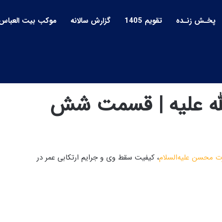
پخـش زنـده
تقویم 1405
گزارش سالانه
موکب بیت العباس
ه علیه | قسمت شش
 محسن علیه‌السلام
، کیفیت سقط وی و جرایم ارتکابی عمر در