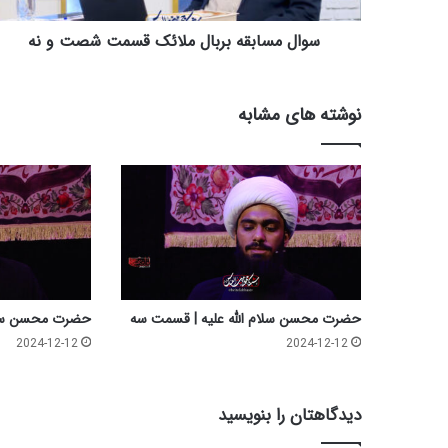
ق
ه
سوال مسابقه بربال ملائک قسمت شصت و نه
ب
ر
ب
نوشته های مشابه
ا
ل
م
ل
ا
ئ
ک
ق
س
م
حضرت محسن سلام الله علیه | قسمت سه
حضرت محسن سلام
ت
2024-12-12
2024-12-12
ش
ص
ت
دیدگاهتان را بنویسید
و
ن