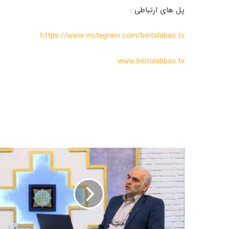
پل های ارتباطی :
https://www.instagram.com/beitolabas.tv
www.beitolabbas.tv
س
و
ا
ل
م
س
ا
ب