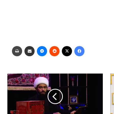
فیس بوک
X
‫رددیت
پیام رسان
اشتراک گذاری از طریق ایمیل
چاپ
ح
ض
ر
ت
م
ح
س
ن