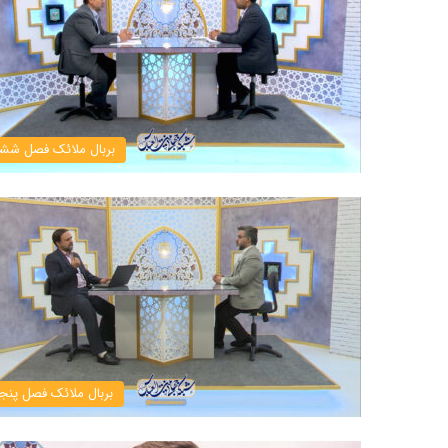
بربال ملائک فصل شش
بربال ملائک فصل پنج