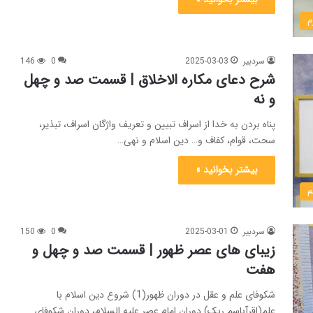
م
سردبیر
2025-03-03
0
146
شرح دعای مکاره الاخلاق | قسمت صد و چهل
و نه
پناه بردن به خدا از اسراف تبیین و تعریف واژگان اسراف، تبذیر،
سحت، قوام، کفاف و… دین اسلام و نهی…
بیشتر بخوانید »
م
سردبیر
2025-03-01
0
150
زیبای های عصر ظهور | قسمت صد و چهل و
هفت
شکوفای علم و عقل در دوران ظهور(1) شروع دین اسلام با
علم(اقرآباسم ربک) دورانِ امام عصر علیه السلام، دورانِ شکوفای…