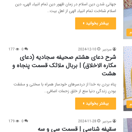
جهانی شدن دین اسلام در زمان ظهور دین تمام انبیاء الهی، دین
اسلام شناخت تمام انبیاء الهی از اهل بیت…
بیشتر بخوانید »
م
سردبیر
2024-12-10
0
177
شرح دعای هشتم صحیفه سجادیه (دعای
مکاره الاخلاق) | بربال ملائک قسمت پنجاه و
هشت
پناه بردن به خدا از دردسرهای خودساز همراه با سختی و مشقت
بودن زندگی دنیا منع از خلق زحمات اضافی…
بیشتر بخوانید »
م
سردبیر
2024-11-28
0
179
سقیفه شناسی | قسمت سی و سه