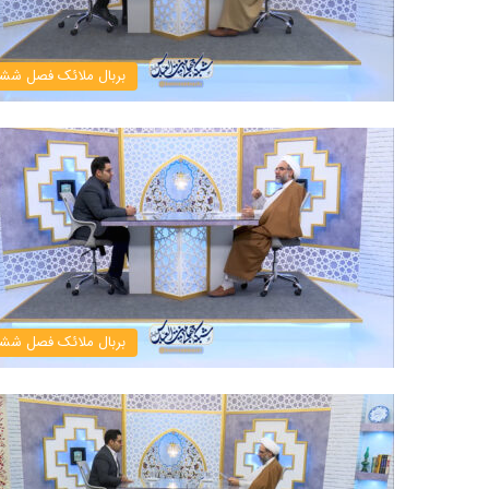
بربال ملائک فصل شش
بربال ملائک فصل شش