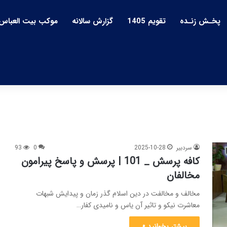
پخـش زنـده
تقویم 1405
گزارش سالانه
موکب بیت العباس
سردبیر
2025-10-28
0
93
کافه پرسش _ 101 | پرسش و پاسخ پیرامون
مخالفان
مخالف و مخالفت در دین اسلام گذر زمان و پیدایش شبهات
معاشرت نیکو و تاثیر آن یاس و نامیدی کفار…
بیشتر بخوانید »