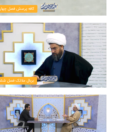
کافه پرسش فصل چهار
بربال ملائک فصل شش