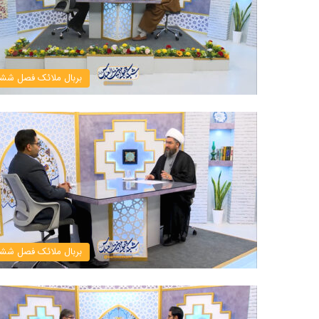
بربال ملائک فصل شش
بربال ملائک فصل شش