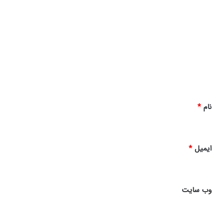
د
ی
د
گ
ا
ه
*
نام
*
ایمیل
*
وب‌ سایت