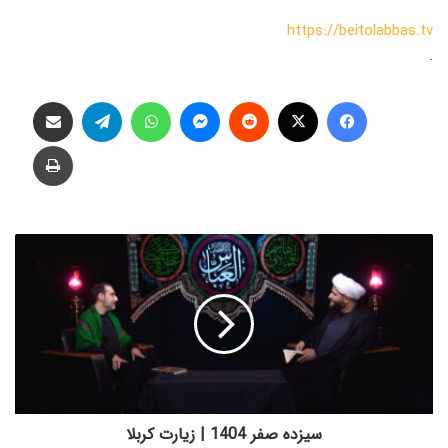
https://beitolabbas.tv
.
فیس بوک
X
‫رددیت
پیام رسان
واتس آپ
تلگرام
اشتراک گذاری از طریق ایمیل
چاپ
س
ی
ز
د
ه
ص
ف
ر
1
4
سیزده صفر 1404 | زیارت کربلا