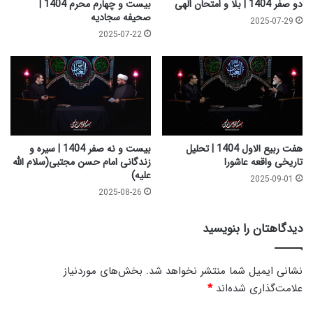
دو صفر 1404 | بلا و امتحان الهی
بیست و چهارم محرم 1404 |
د
صحیفه سجادیه
2025-07-29
ر
2025-07-22
ی
ب
ر
ا
ی
ح
ض
ر
هفت ربیع الاول 1404 | تحلیل
بیست و نه صفر 1404 | سیره و
ت
تاریخی واقعه عاشورا
زندگانی امام حسن مجتبی(سلام الله
علیه)
س
2025-09-01
ی
2025-08-26
د
ا
دیدگاهتان را بنویسید
ل
ش
ه
نشانی ایمیل شما منتشر نخواهد شد.
بخش‌های موردنیاز
د
علامت‌گذاری شده‌اند
*
ا
ء