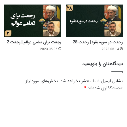
ع
ه
ظ
ل
ب
س
ی
ن
س
ت
ت
|
و
ر
رجعت در سوره بقره | رجعت 28
رجعت برای تمامی عوالم | رجعت 2
ه
ج
2023-05-06
2023-06-14
ش
ع
ت
ت
دیدگاهتان را بنویسید
م
3
ذ
1
ی
نشانی ایمیل شما منتشر نخواهد شد.
بخش‌های موردنیاز
ا
علامت‌گذاری شده‌اند
*
ل
ق
د
ع
د
ی
ه
د
گ