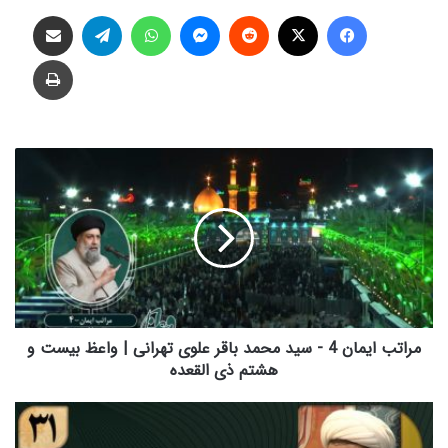
فیس بوک
X
‫رددیت
پیام رسان
واتس آپ
تلگرام
اشتراک گذاری از طریق ایمیل
چاپ
م
ر
ا
ت
ب
ا
ی
م
ا
ن
مراتب ایمان 4 - سید محمد باقر علوی تهرانی | واعظ بیست و
4
هشتم ذی القعده
-
س
ب
ی
ر