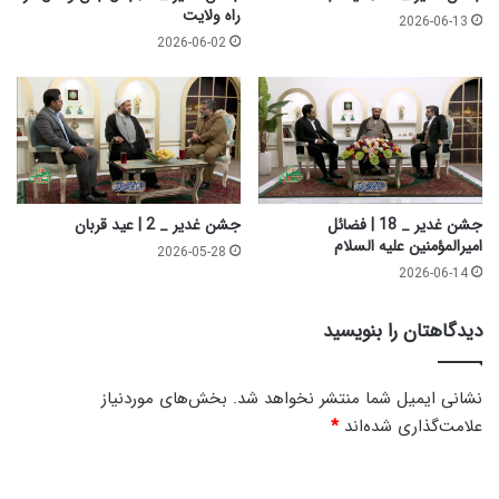
ا
ر
راه ولایت
2026-06-13
ل
ب
2026-06-02
س
ا
ل
ل
ا
م
م
ل
ا
ئ
ک
_
جشن غدیر _ 18 | فضائل
جشن غدیر _ 2 | عید قربان
1
امیرالمؤمنین علیه السلام
2026-05-28
7
2026-06-14
7
دیدگاهتان را بنویسید
نشانی ایمیل شما منتشر نخواهد شد.
بخش‌های موردنیاز
علامت‌گذاری شده‌اند
*
د