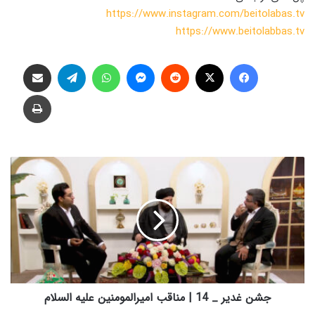
https://www.instagram.com/beitolabas.tv
https://www.beitolabbas.tv
فیس بوک
X
‫رددیت
پیام رسان
واتس آپ
تلگرام
اشتراک گذاری از طریق ایمیل
چاپ
ج
ش
ن
غ
د
ی
ر
_
1
4
جشن غدیر _ 14 | مناقب امیرالمومنین علیه السلام
|