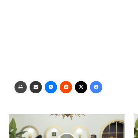
فیس بوک
X
‫رددیت
پیام رسان
اشتراک گذاری از طریق ایمیل
چاپ
ج
ش
ن
غ