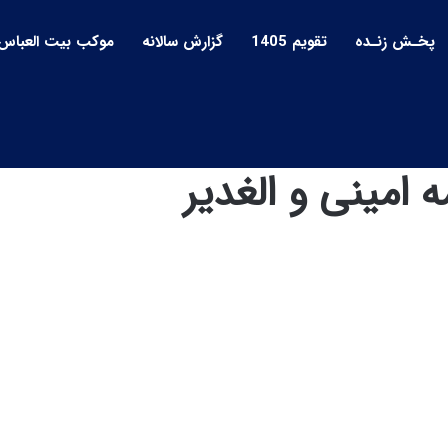
پخـش زنـده
تقویم 1405
گزارش سالانه
موکب بیت العباس