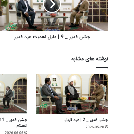
د
ی
ر
_
9
|
جشن غدیر _ 9 | دلیل اهمیت عید غدیر
د
ل
ی
نوشته های مشابه
ل
ا
ه
م
ی
ت
ع
ی
د
غ
جشن غدیر _ 2 | عید قربان
د
السلام
2026-05-28
ی
2026-06-06