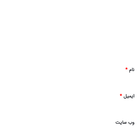
د
ی
د
گ
ا
ه
*
نام
*
ایمیل
*
وب‌ سایت