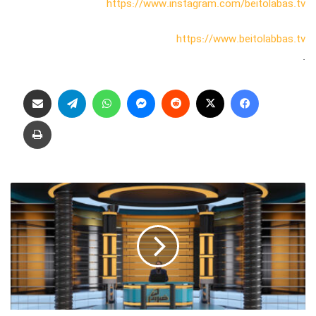
https://www.instagram.com/beitolabas.tv
https://www.beitolabbas.tv
.
فیس بوک
X
‫رددیت
پیام رسان
واتس آپ
تلگرام
اشتراک گذاری از طریق ایمیل
چاپ
م
ن
ت
و
ا
ن
م
ن
د