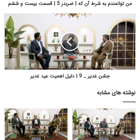
م
من توانمندم به شرط آن که | ضربدر 5 | قسمت بیست و ششم
ب
ه
ج
ش
ش
ر
ن
ط
غ
آ
د
ن
ی
ک
ر
ه
_
|
9
ض
|
جشن غدیر _ 9 | دلیل اهمیت عید غدیر
ر
د
ب
ل
نوشته های مشابه
د
ی
ر
ل
5
ا
|
ه
ق
م
س
ی
م
ت