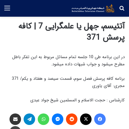
جستجو
منو
آتئیسم، جهل یا علمگرایی 7 | کافه
پرسش 371
در این برنامه طی 10 جلسه تمام مسائل مربوط به این تفکر باطل
مطرح میشود و جواب شبهات داده میشود.
برنامه کافه پرسش فصل سوم، قسمت سیصد و هفتاد و یکم/ 371
مجری: آقای یاوری
کارشناس : حجت الاسلام و المسلمین شیخ جواد عبدی
فیس بوک
X
‫رددیت
پیام رسان
واتس آپ
تلگرام
اشتراک گذاری از طریق ایمیل
چاپ