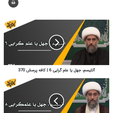
آتئیسم،
جهل
یا
علم
گرایی
6
|
کافه
پرسش
370
آتئیسم، جهل یا علم گرایی 6 | کافه پرسش 370
آتئیسم،
جهل
یا
علمگرایی
8
|
کافه