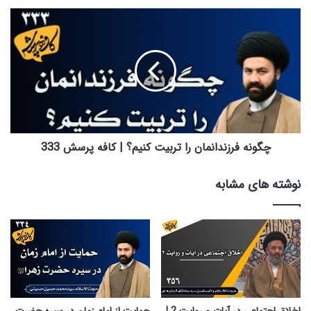
چگونه
فرزندانمان
را
تربیت
کنیم؟
|
کافه
پرسش
333
چگونه فرزندانمان را تربیت کنیم؟ | کافه پرسش 333
نوشته های مشابه
اخلاق اجتماعی در آیات و روایت 2 |
حمایت از امام زمان در سیره حضرت