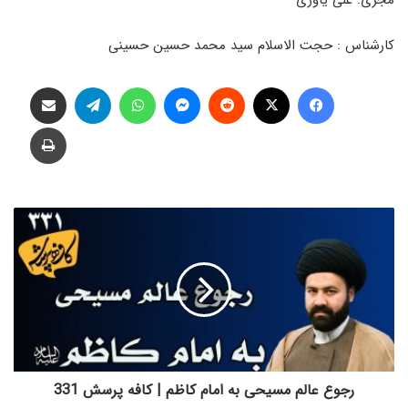
کارشناس : حجت الاسلام سید محمد حسین حسینی
فیس بوک
X
‫رددیت
پیام رسان
واتس آپ
تلگرام
اشتراک گذاری از طریق ایمیل
چاپ
رجوع
عالم
مسیحی
به
امام
کاظم
|
کافه
پرسش
331
رجوع عالم مسیحی به امام کاظم | کافه پرسش 331