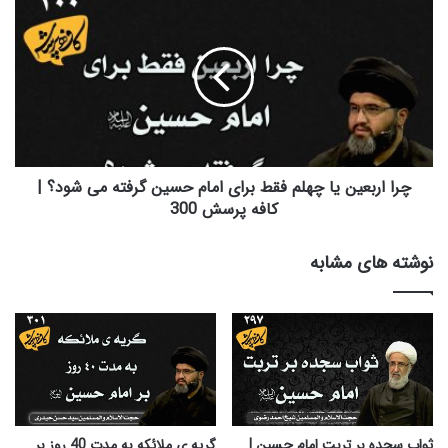
اربعین
یا
چهلم
فقط
برای
امام
حسین
گرفته
می
چرا اربعین یا چهلم فقط برای امام حسین گرفته می شود؟ |
شود؟
کافه پرسش 300
|
کافه
نوشته های مشابه
پرسش
300
ثواب سجده بر تربت امام حسین |
گریه ی ملائکه به مدت 40 روز بر