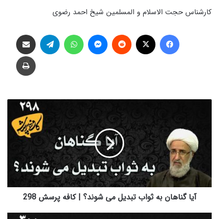
کارشناس حجت الاسلام و المسلمین شیخ احمد رضوی
فیس بوک
X
‫رددیت
پیام رسان
واتس آپ
تلگرام
اشتراک گذاری از طریق ایمیل
چاپ
آیا
گناهان
به
ثواب
تبدیل
می
شوند؟
|
کافه
پرسش
آیا گناهان به ثواب تبدیل می شوند؟ | کافه پرسش 298
298
چرا