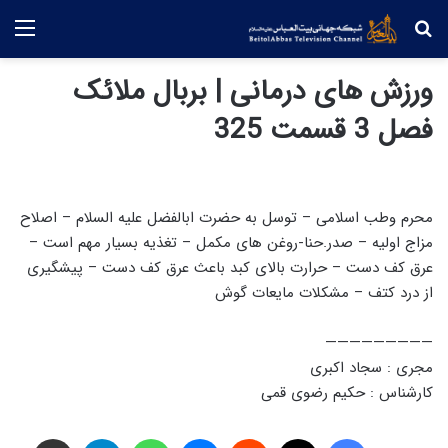
جستجو
منو
ورزش های درمانی | بربال ملائک
فصل 3 قسمت 325
محرم وطب اسلامی – توسل به حضرت ابالفضل علیه السلام – اصلاح
مزاج اولیه – صدر.حنا-روغن های مکمل – تغذیه بسیار مهم است –
عرق کف دست – حرارت بالای کبد باعث عرق کف دست – پیشگیری
از درد کتف – مشکلات مایعات گوش
—————————
مجری : سجاد اکبری
کارشناس : حکیم رضوی قمی
فیس بوک
X
‫رددیت
پیام رسان
واتس آپ
تلگرام
اشتراک گذاری از طریق ایمیل