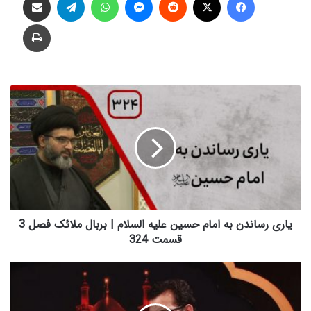
چاپ
ی
ا
ر
ی
ر
س
ا
ن
د
ن
یاری رساندن به امام حسین علیه السلام | بربال ملائک فصل 3
ب
قسمت 324
ه
ا
ش
م
ب
ا
ن
م