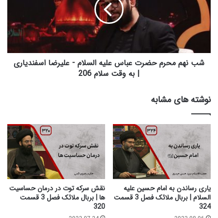
ه
ح
م
س
م
ی
ح
ن
ر
ع
م
ل
ح
شب نهم محرم حضرت عباس علیه السلام - علیرضا اسفندیاری
ی
ض
| به وقت سلام 206
ه
ر
ا
ت
نوشته های مشابه
ل
ع
س
ب
ل
ا
ا
س
م
ع
|
ل
ب
ی
ر
ه
ب
ا
یاری رساندن به امام حسین علیه
نقش سرکه توت در درمان حساسیت
ا
ل
السلام | بربال ملائک فصل 3 قسمت
ها | بربال ملائک فصل 3 قسمت
ل
س
320
324
م
ل