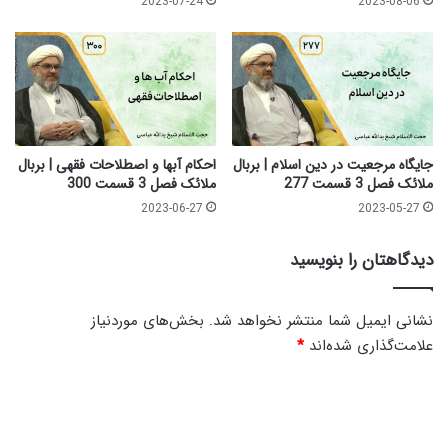
2023-07-24
2023-08-06
ل
ا
ا
م
ئ
-
ک
ع
ف
ل
ص
ی
ل
ر
3
ض
جایگاه مرجعیت در دین اسلام | بربال
احکام آبها و اصطلاحات فقهی | بربال
ق
ا
ملائک فصل 3 قسمت 277
ملائک فصل 3 قسمت 300
س
ا
2023-06-27
2023-05-27
م
س
ت
ف
دیدگاهتان را بنویسید
3
ن
2
د
4
ی
نشانی ایمیل شما منتشر نخواهد شد.
بخش‌های موردنیاز
ا
علامت‌گذاری شده‌اند
*
ر
ی
د
|
ی
ب
ه
د