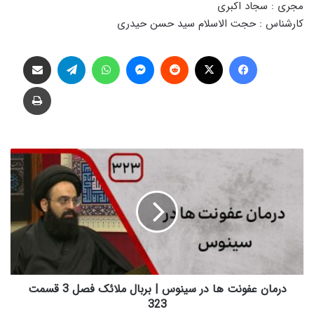
مجری : سجاد اکبری
کارشناس : حجت الاسلام سید حسن حیدری
فیس بوک
X
‫رددیت
پیام رسان
واتس آپ
تلگرام
اشتراک گذاری از طریق ایمیل
چاپ
د
ر
م
ا
ن
ع
ف
و
ن
ت
درمان عفونت ها در سینوس | بربال ملائک فصل 3 قسمت
ه
323