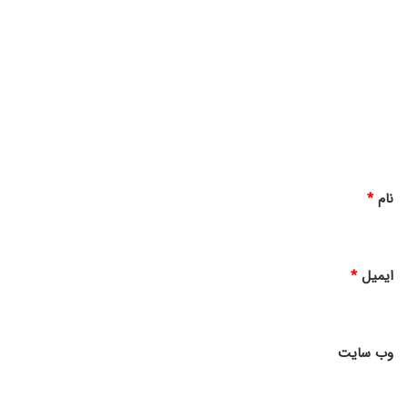
د
ی
د
گ
ا
ه
*
نام
*
ایمیل
*
وب‌ سایت