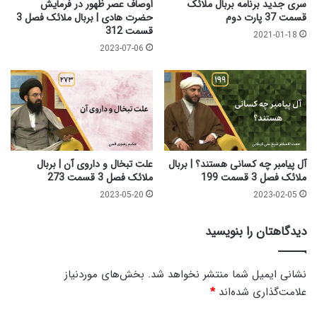
سری جدید برنامه بربال ملائک
اوصاف عصر ظهور در فرمایش
3
ا
قسمت 37 پارت دوم
حضرت هادی | بربال ملائک فصل 3
ق
ئ
قسمت 312
2021-01-18
س
ک
2023-07-06
م
ف
ت
ص
3
ل
2
3
3
ق
س
م
ت
آل پیامبر چه کسانی هستند؟ | بربال
علت تبخال و داروی آن | بربال
ملائک فصل 3 قسمت 199
ملائک فصل 3 قسمت 273
3
2
2023-05-20
2023-02-05
5
دیدگاهتان را بنویسید
نشانی ایمیل شما منتشر نخواهد شد.
بخش‌های موردنیاز
علامت‌گذاری شده‌اند
*