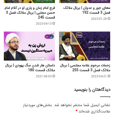
ل
ز
3
د
معنای جور و عدوان | بربال ملائک
فرج امام زمان و یاری او در کلام امام
ق
گ
فصل 3 قسمت 192
حسن مجتبی | بربال ملائک فصل 3
س
ی
قسمت 245
2023-01-28
م
|
2023-04-13
ت
ب
2
ر
5
ب
7
ا
ل
م
ل
ا
زحمات مرحوم علامه مجلسی | بربال
داستان هار شدن سگ یهودی | بربال
ئ
ملائک فصل 3 قسمت 255
ملائک قسمت 180
ک
2021-08-03
2023-04-21
ف
ص
دیدگاهتان را بنویسید
ل
3
ق
نشانی ایمیل شما منتشر نخواهد شد.
بخش‌های موردنیاز
س
علامت‌گذاری شده‌اند
*
م