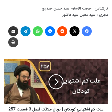
—————————
کارشناس : حجت الاسلام سید حسن حیدری
مجری : سید معین سید عاشور
فیس بوک
X
‫رددیت
پیام رسان
واتس آپ
تلگرام
اشتراک گذاری از طریق ایمیل
چاپ
ع
ل
ت
ک
م
ا
ش
ت
ه
ا
علت کم اشتهایی کودکان | بربال ملائک فصل 3 قسمت 257