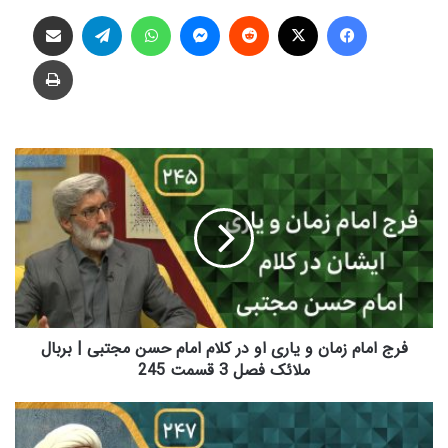
فیس بوک
X
‫رددیت
پیام رسان
واتس آپ
تلگرام
اشتراک گذاری از طریق ایمیل
چاپ
ف
ر
ج
ا
م
ا
م
ز
م
ا
فرج امام زمان و یاری او در کلام امام حسن مجتبی | بربال
ن
ملائک فصل 3 قسمت 245
و
ی
ا
ا
ف