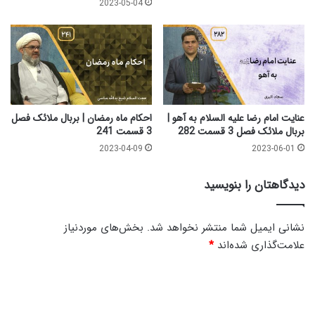
2023-05-04
|
ب
ب
ر
ر
ب
ب
ا
ا
ل
ل
م
م
ل
ل
ا
عنایت امام رضا علیه السلام به آهو |
احکام ماه رمضان | بربال ملائک فصل
ا
بربال ملائک فصل 3 قسمت 282
3 قسمت 241
ئ
ئ
ک
2023-04-09
2023-06-01
ک
ف
ف
ص
دیدگاهتان را بنویسید
ص
ل
ل
3
3
ق
نشانی ایمیل شما منتشر نخواهد شد.
بخش‌های موردنیاز
ق
س
علامت‌گذاری شده‌اند
*
س
م
م
ت
د
ت
2
ی
2
4
4
7
د