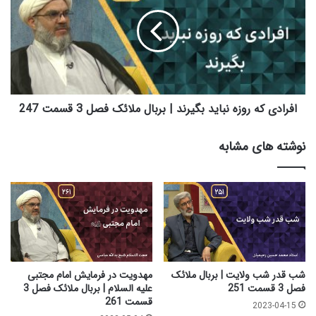
ر
ر
ی
ا
ا
د
و
ی
د
ک
ر
ه
ک
ر
ل
و
افرادی که روزه نباید بگیرند | بربال ملائک فصل 3 قسمت 247
ا
ز
م
ه
نوشته های مشابه
ا
ن
م
ب
ا
ا
م
ی
ح
د
س
ب
ن
گ
م
ی
ج
ر
شب قدر شب ولایت | بربال ملائک
مهدویت در فرمایش امام مجتبی
ت
ن
فصل 3 قسمت 251
علیه السلام | بربال ملائک فصل 3
ب
د
قسمت 261
2023-04-15
ی
|