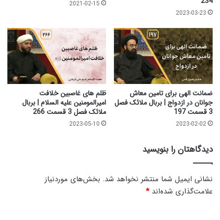
234
2021-02-15
ا
|
2023-03-23
ئ
ب
ک
ر
ف
ب
ص
ا
ل
ل
3
م
ق
ل
س
ا
ضمانت الهی برای تامین معاش
ظلم های غاصبین خلافت
م
ئ
جوانان در ازدواج | بربال ملائک فصل
امیرالمومنین علیه السلام | بربال
ت
3 قسمت 197
ملائک فصل 3 قسمت 266
ک
2
ف
2023-05-10
2023-02-02
3
ص
7
ل
دیدگاهتان را بنویسید
3
ق
س
نشانی ایمیل شما منتشر نخواهد شد.
بخش‌های موردنیاز
م
علامت‌گذاری شده‌اند
*
ت
2
د
3