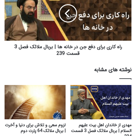
ر
ه
م
ک
ا
ا
ه
ر
م
ی
ب
ب
ا
ر
ر
ا
راه کاری برای دفع جن در خانه ها | بربال ملائک فصل 3
ک
ی
قسمت 239
ر
د
م
ف
نوشته های مشابه
ض
ع
ا
ج
ن
ن
|
د
ب
ر
ر
خ
ب
ا
ا
ن
ل
ه
مهدی از خاندان اهل بیت علیهم
لزوم سعی و تلاش برای دنیا و آخرت
م
ه
السلام | بربال ملائک فصل 3 قسمت
| بربال ملائک 64 پارت دوم
ل
ا