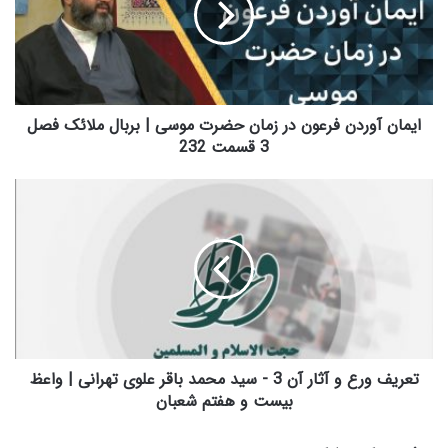
ن
آ
و
ر
د
ن
ایمان آوردن فرعون در زمان حضرت موسی | بربال ملائک فصل
ف
3 قسمت 232
ر
ع
ت
و
ع
ن
ر
د
ی
ر
ف
ز
و
م
ر
ا
ع
ن
و
ح
آ
تعریف ورع و آثار آن 3 - سید محمد باقر علوی تهرانی | واعظ
ض
ث
بیست و هفتم شعبان
ر
ا
ت
ر