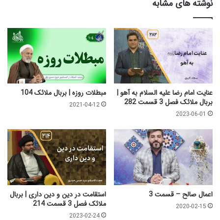
نوشته های مشابه
م
آ
و
ن
س
3
ی
-
|
س
ب
ی
ر
د
ب
م
ا
ح
عنایت امام رضا علیه السلام به آهو |
مبطلات روزه | بربال ملائک 104
ل
م
بربال ملائک فصل 3 قسمت 282
2021-04-12
م
د
2023-06-01
ل
ب
ا
ا
ئ
ق
ک
ر
ف
ع
ص
ل
ل
و
3
ی
اعمال صالح – قسمت 3
استقامت در دین و دین داری | بربال
ق
ت
ملائک فصل 3 قسمت 214
2020-02-15
س
ه
2023-02-24