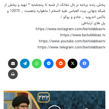
پخش زنده برنامه بر بال ملائک از شنبه تا پنجشنبه * تهیه و پخش از
شبکه جهانی بیت العباس علیه السلام | ماهواره یاهست _ 12073 و
باکس اندروید _ جادو و روکو /
پل های ارتباطی :
https://www.instagram.com/beitolabbastv
https://www.beitolAbbas.tv
https://www.youtube.com/beitolabbastv
https://www.telegram.com/beitolabbastv
فیس بوک
X
‫رددیت
پیام رسان
واتس آپ
تلگرام
اشتراک گذاری از طریق ایمیل
چاپ
ا
ی
م
ا