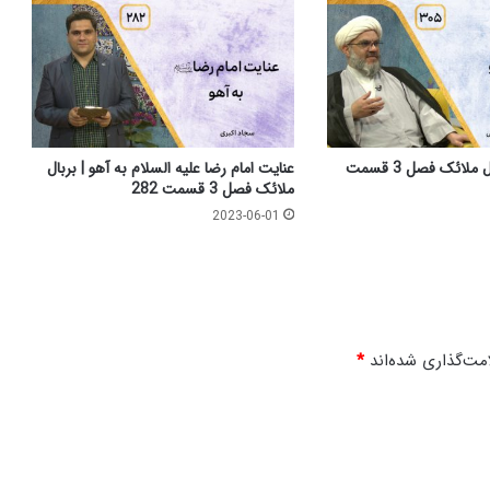
ک
ر
د
ن
م
ر
د
م
احکام وضو | بربال ملائک فصل 3 قسمت
عنایت امام رضا علیه السلام به آهو | بربال
ب
ملائک فصل 3 قسمت 282
ا
2023-06-01
ا
ی
ن
د
ه
و
مت‌گذاری شده‌اند
*
آ
ی
ن
د
ه
ن