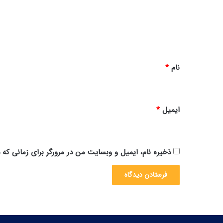
گ
ئ
ک
ا
ف
ه
ص
ل
*
3
نام
*
ق
س
م
ت
ایمیل
*
1
8
4
ذخیره نام، ایمیل و وبسایت من در مرورگر برای زمانی که 