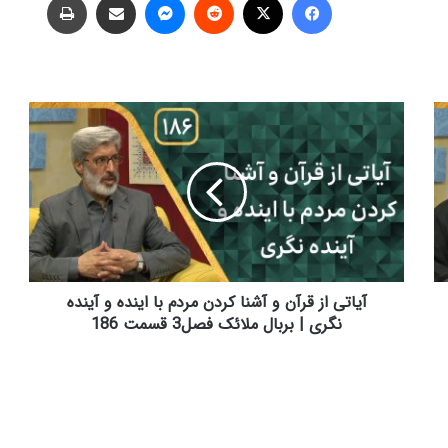
آ
ی
ا
ت
ی
ا
ز
ق
ر
آ
آیاتی از قرآن و آشنا کردن مردم با اینده و آینده
ن
نگری | بربال ملائک فصل3 قسمت 186
و
آ
ش
ن
ا