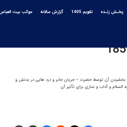
پخـش زنـده
تقویم 1405
گزارش سالانه
موکب بیت العباس
ن علیه السلام | بربال
 و بخشیدن آن توسط حضرت – جریان جابر و درد هایی در بدنش و
 السلام و آداب و نمازی برای تأثیر آن
فیس بوک
X
‫رددیت
پیام رسان
اشتراک گذاری از طریق ایمیل
چاپ