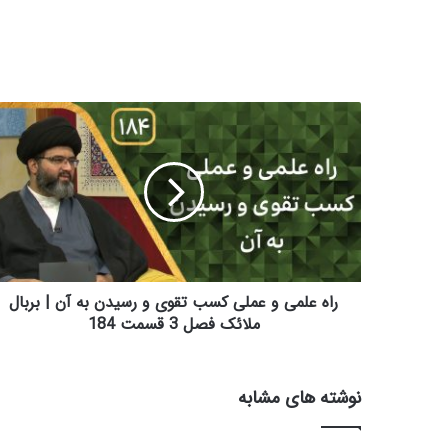
ر
ا
ه
ع
ل
م
ی
و
ع
م
راه علمی و عملی کسب تقوی و رسیدن به آن | بربال
ل
ملائک فصل 3 قسمت 184
ی
ک
س
نوشته های مشابه
ب
ت