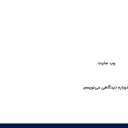
گ
ر
ی
|
ب
ر
ب
ا
ل
م
وب‌ سایت
ل
ا
ئ
ک
دوباره دیدگاهی می‌نویسم.
ف
ص
ل
3
ق
س
م