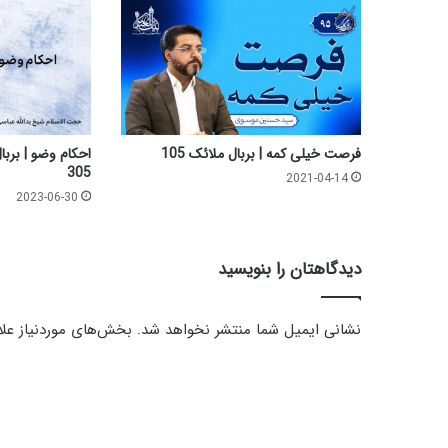
ق
و
ی
و
ر
س
ی
د
فرصت خیلی کمه | بربال ملائک 105
ن
305
2021-04-14
ب
2023-06-30
ه
آ
ن
دیدگاهتان را بنویسید
|
ب
ر
نشانی ایمیل شما منتشر نخواهد شد.
بخش‌های موردنیاز علا
ب
ا
د
ل
ی
م
ل
د
ا