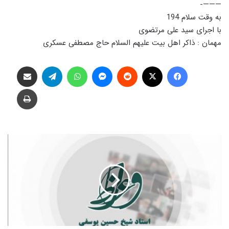
———-
به وقت سلام 194
با اجرای سید علی مرتضوی
مهمان : ذاکر اهل بیت علیهم السلام حاج مصطفی عسکری
فیس بوک
X
‫رددیت
پیام رسان
واتس آپ
تلگرام
اشتراک گذاری از طریق ایمیل
چاپ
ر
ا
ب
ط
ه
م
ی
ا
ن