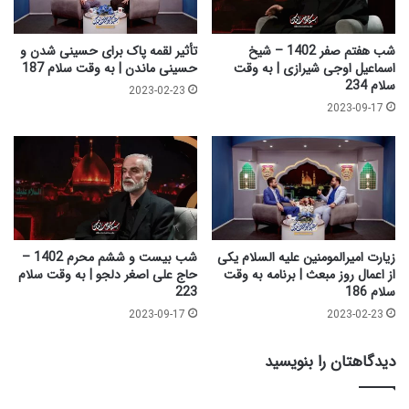
س
ت
ی
م
ن
ا
شب هفتم صفر 1402 – شیخ
تأثیر لقمه پاک برای حسینی شدن و
ی
م
اسماعیل اوجی شیرازی | به وقت
حسینی ماندن | به وقت سلام 187
و
س
سلام 234
2023-02-23
س
ت
2023-09-17
ف
ج
ی
ا
|
ب
و
م
ا
ی
ع
ش
ظ
و
ه
د
زیارت امیرالمومنین علیه السلام یکی
شب بیست و ششم محرم 1402 –
ج
از اعمال روز مبعث | برنامه به وقت
حاج علی اصغر دلجو | به وقت سلام
سلام 186
223
د
ه
2023-09-17
2023-02-23
م
ش
دیدگاهتان را بنویسید
ع
ب
ا