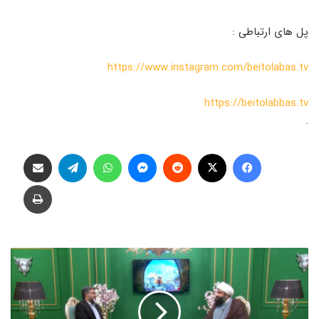
پل های ارتباطی :
https://www.instagram.com/beitolabas.tv
https://beitolabbas.tv
.
فیس بوک
X
‫رددیت
پیام رسان
واتس آپ
تلگرام
اشتراک گذاری از طریق ایمیل
چاپ
ج
ش
ن
غ
د