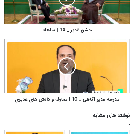
ی
ر
_
1
4
جشن غدیر _ 14 | مباهله
|
م
م
ب
د
ا
ر
ه
س
ل
ه
ه
غ
د
ی
ر
آ
مدرسه غدیر آگاهی _ 10 | معارف و دانش های غدیری
گ
ا
نوشته های مشابه
ه
ی
_