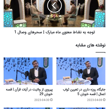
م
ه
ض
ب
ا
ه
ن
ن
|
ش
ق
ا
ص
ط
توجه به نشاط معنوی ماه مبارک | سحرهای وصال 1
ه
م
خ
ع
نوشته های مشابه
و
ن
ب
و
ا
ی
ن
م
3
ا
ه
م
ب
ا
جایگاه روزه داری در تعیین ثواب
پیروی از ولایت در آیات قرآن | قصه
ر
اعمال | قصه خوبان 5
خوبان 29
ک
2023-04-30
2023-04-08
|
س