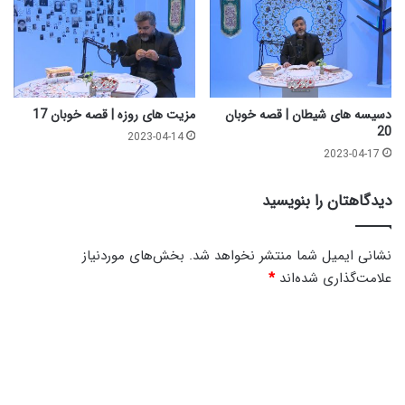
ح
ر
ه
ا
ی
و
دسیسه های شیطان | قصه خوبان
مزیت های روزه | قصه خوبان 17
ص
20
2023-04-14
ا
2023-04-17
ل
1
دیدگاهتان را بنویسید
نشانی ایمیل شما منتشر نخواهد شد.
بخش‌های موردنیاز
علامت‌گذاری شده‌اند
*
د
ی
د
گ