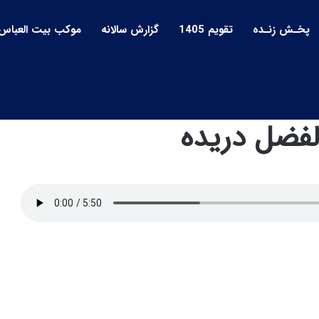
پخـش زنـده
تقویم 1405
گزارش سالانه
موکب بیت العباس
لفضل دریده