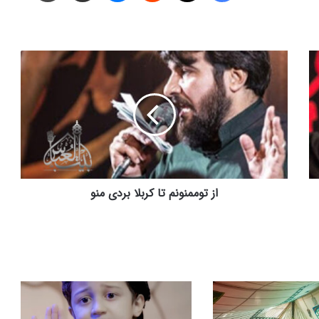
از
توممنونم
تا
کربلا
بردی
منو
از توممنونم تا کربلا بردی منو