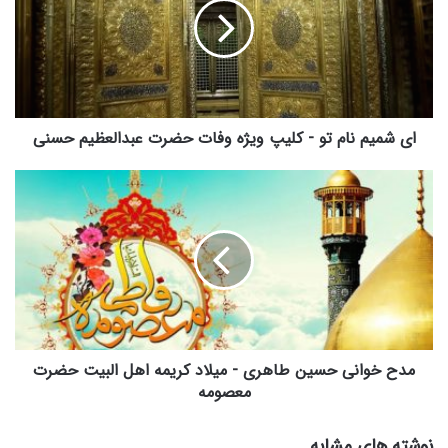
تو
-
کلیپ
ویژه
وفات
حضرت
عبدالعظیم
ای شمیم نام تو - کلیپ ویژه وفات حضرت عبدالعظیم حسنی
حسنی
مدح
خوانی
حسین
طاهری
-
میلاد
کریمه
اهل
البیت
حضرت
مدح خوانی حسین طاهری - میلاد کریمه اهل البیت حضرت
معصومه
معصومه
نوشته های مشابه