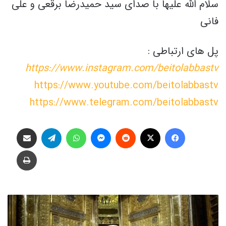
سلام الله علیها با صدای سید حمیدرضا برقعی و علی
فانی
پل های ارتباطی :
https://www.instagram.com/beitolabbastv
https://www.youtube.com/beitolabbastv
https://www.telegram.com/beitolabbastv
فیس بوک
X
‫رددیت
پیام رسان
واتس آپ
تلگرام
اشتراک گذاری از طریق ایمیل
چاپ
ای
شمیم
نام