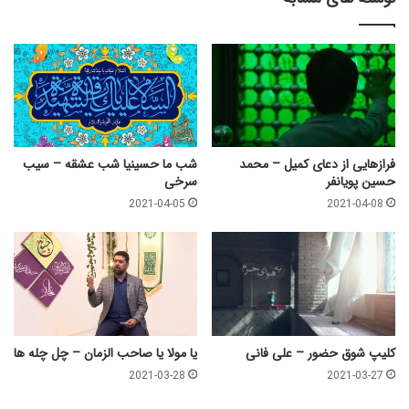
فرازهایی از دعای کمیل – محمد
شب ما حسینیا شب عشقه – سیب
حسین پویانفر
سرخی
2021-04-05
2021-04-08
کلیپ شوق حضور – علی فانی
یا مولا یا صاحب الزمان – چل چله ها
2021-03-28
2021-03-27