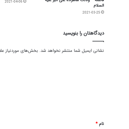
فاطمه – ولادت شاهزاده علی اکبر علیه
2021-04-06
السلام
2021-03-25
دیدگاهتان را بنویسید
نشانی ایمیل شما منتشر نخواهد شد.
بخش‌های موردنیاز علا
د
ی
د
گ
ا
ه
*
نام
*