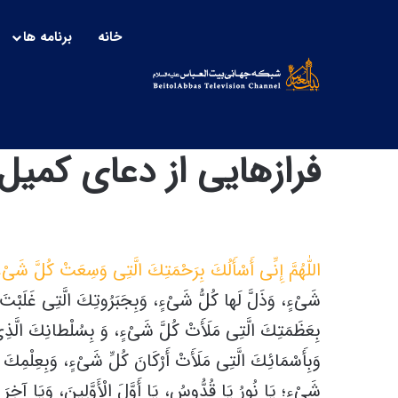
خانه
برنامه ها
فرازهایی از دعای کمی
اللّٰهُمَّ إِنِّى أَسْأَلُكَ بِرَحْمَتِكَ الَّتِى وَسِعَتْ كُلَّ شَىْء
شَىْءٍ، وَذَلَّ لَها كُلُّ شَىْءٍ، وَبِجَبَرُوتِكَ الَّتِى غَلَبْتَ 
بِعَظَمَتِكَ الَّتِى مَلَأَتْ كُلَّ شَىْءٍ، وَ بِسُلْطانِكَ الَّذِى
وَبِأَسْمَائِكَ الَّتِى مَلَأَتْ أَرْكَانَ كُلِّ شَىْءٍ، وَبِعِلْمِكَ
شَىْءٍ؛ يَا نُورُ يَا قُدُّوسُ، يَا أَوَّلَ الْأَوَّلِينَ، وَيَا آخِرَ