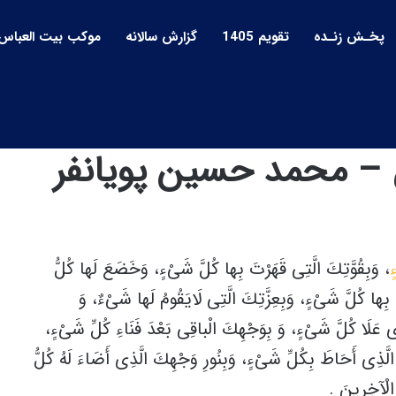
پخـش زنـده
تقویم 1405
گزارش سالانه
موکب بیت العباس
ل – محمد حسین پویانفر
ٍ
، وَبِقُوَّتِكَ الَّتِى قَهَرْتَ بِها كُلَّ شَىْءٍ، وَخَضَعَ لَها كُلُّ
بِها كُلَّ شَىْءٍ، وَبِعِزَّتِكَ الَّتِى لَايَقُومُ لَها شَىْءٌ، وَ
 عَلَا كُلَّ شَىْءٍ، وَ بِوَجْهِكَ الْباقِى بَعْدَ فَنَاءِ كُلِّ شَىْءٍ،
 الَّذِى أَحَاطَ بِكُلِّ شَىْءٍ، وَبِنُورِ وَجْهِكَ الَّذِى أَضَاءَ لَهُ كُلُّ
 الْآخِرِينَ .