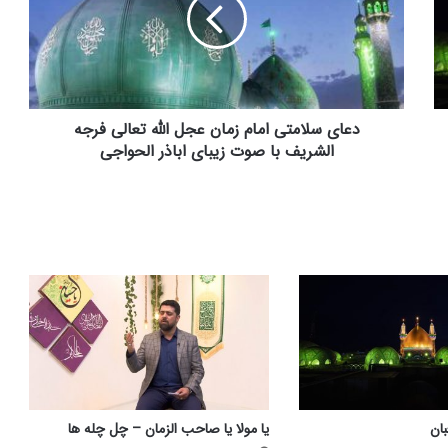
زمان
عجل
الله
تعالی
فرجه
الشریف
با
دعای سلامتی امام زمان عجل الله تعالی فرجه
صوت
الشریف با صوت زیبای اباذر الحواجی
زیبای
اباذر
الحواجی
ان
یا مولا یا صاحب الزمان – چل چله ها