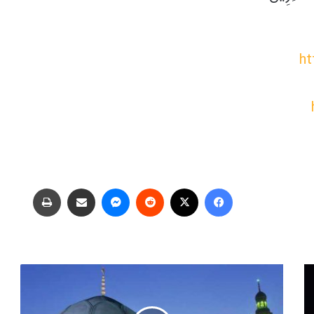
ht
فیس بوک
X
‫رددیت
پیام رسان
اشتراک گذاری از طریق ایمیل
چاپ
دعای
سلامتی
امام