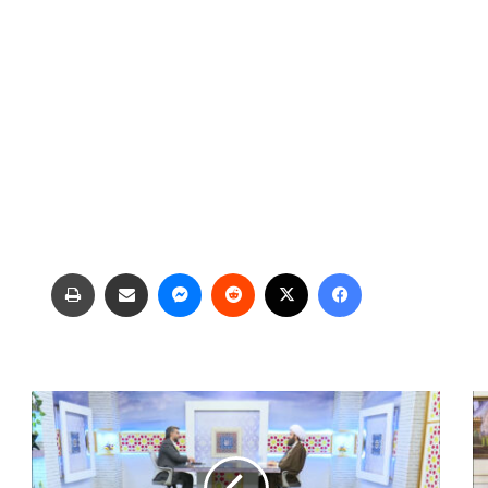
فیس بوک
X
‫رددیت
پیام رسان
اشتراک گذاری از طریق ایمیل
چاپ
ز
ن
د
گ