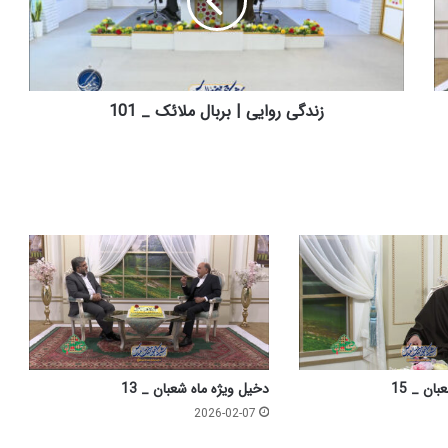
ی
ر
و
ا
ی
ی
زندگی روایی | بربال ملائک _ 101
|
ب
ر
ب
ا
ل
م
ل
ا
ئ
ک
_
1
ان _ 15
دخیل ویژه ماه شعبان _ 13
0
2026-02-07
1