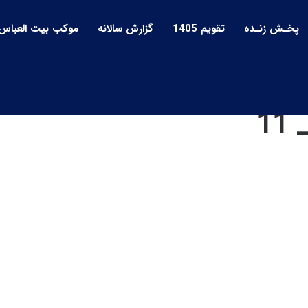
پخـش زنـده
تقویم 1405
گزارش سالانه
موکب بیت العباس
1