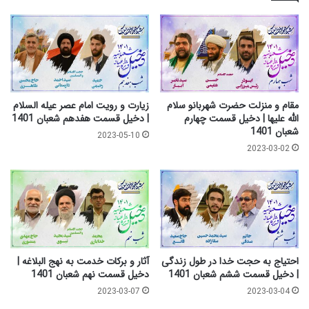
ی
ر
ن
ط
ی
و
ش
ل
ا
ز
ب
ن
و
د
مقام و منزلت حضرت شهربانو سلام
زیارت و رویت امام عصر عیله السلام
ر
گ
الله علیها | دخیل قسمت چهارم
| دخیل قسمت هفدهم شعبان 1401
ی
ی
شعبان 1401
2023-05-10
|
|
2023-03-02
و
د
ا
خ
ع
ی
ظ
ل
ه
ق
ش
س
ت
م
م
ت
احتیاج به حجت خدا در طول زندگی
آثار و برکات خدمت به نهج البلاغه |
ش
ش
| دخیل قسمت ششم شعبان 1401
دخیل قسمت نهم شعبان 1401
ع
ش
2023-03-07
2023-03-04
ب
م