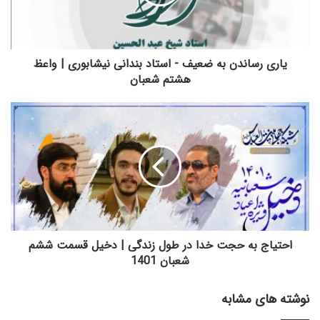
س
ا
ن
د
ن
یاری رساندن به ضعیف - استاد بندانی نیشابوری | واعظ
ب
هشتم شعبان
ه
ض
ا
ع
ح
ی
ت
ف
ی
-
ا
ا
ج
س
ب
ت
ه
ا
ح
د
ج
احتیاج به حجت خدا در طول زندگی | دخیل قسمت ششم
ب
ت
شعبان 1401
ن
خ
د
د
نوشته های مشابه
ا
ا
ن
د