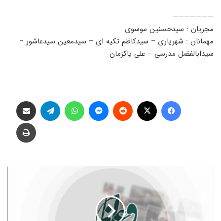
———————
مجریان : سیدحسنین موسوی
مهمانان : شهریاری – سیدکاظم تکیه ای – سیدمعین سیدعاشور –
سیدابالفضل مدرسی – علی پاکزمان
فیس بوک
X
‫رددیت
پیام رسان
واتس آپ
تلگرام
اشتراک گذاری از طریق ایمیل
چاپ
ی
ا
ر
ی
ر