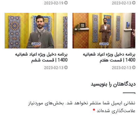
ت
ت
2023-02-19
2023-02-13
چ
ن
ه
س
ا
ل
ر
ح
م
س
ی
ن
ی
برنامه دخیل ویژه اعیاد شعبانیه
برنامه دخیل ویژه اعیاد شعبانیه
|
1400 | قسمت هفتم
1400 | قسمت ششم
ب
2023-02-13
2023-02-13
ه
و
دیدگاهتان را بنویسید
ق
ت
س
نشانی ایمیل شما منتشر نخواهد شد.
بخش‌های موردنیاز
ل
علامت‌گذاری شده‌اند
*
ا
م
د
1
8
ی
3