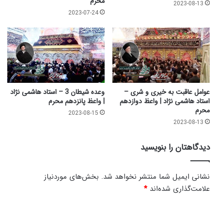
محرم
2023-08-13
ن
ج
2023-07-24
ه
د
م
ی
م
|
ح
ب
ر
ه
م
و
ق
ت
عوامل عاقبت به خیری و شری –
وعده شیطان 3 – استاد هاشمی نژاد
س
استاد هاشمی نژاد | واعظ دوازدهم
| واعظ پانزدهم محرم
محرم
ل
2023-08-15
ا
2023-08-13
م
2
دیدگاهتان را بنویسید
0
7
نشانی ایمیل شما منتشر نخواهد شد.
بخش‌های موردنیاز
علامت‌گذاری شده‌اند
*
د