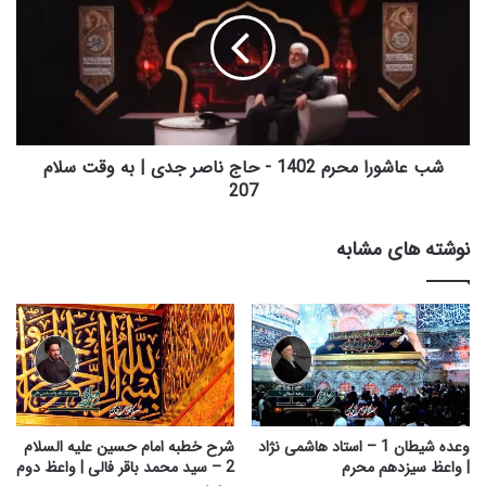
ت
ع
ا
ا
ل
ش
ا
و
س
ر
ل
ا
ا
م
م
ح
شب عاشورا محرم 1402 - حاج ناصر جدی | به وقت سلام
ا
ر
207
و
م
ج
1
نوشته های مشابه
ی
4
|
0
و
2
ا
-
ع
ح
ظ
ا
ب
ج
ی
ن
س
ا
وعده شیطان 1 – استاد هاشمی نژاد
شرح خطبه امام حسین علیه السلام
ت
ص
| واعظ سیزدهم محرم
2 – سید محمد باقر فالی | واعظ دوم
و
ر