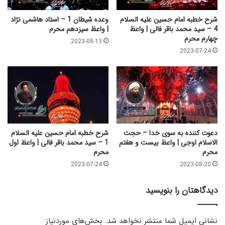
ی
س
س
ل
شرح خطبه امام حسین علیه السلام
وعده شیطان 1 – استاد هاشمی نژاد
ت
ا
4 – سید محمد باقر فالی | واعظ
| واعظ سیزدهم محرم
و
م
چهارم محرم
2023-08-13
س
ا
2023-07-24
و
و
م
ج
م
ی
ح
|
ر
و
م
ا
ع
ظ
دعوت کننده به سوی خدا – حجت
شرح خطبه امام حسین علیه السلام
ب
الاسلام اوجی | واعظ بیست و هفتم
1 – سید محمد باقر فالی | واعظ اول
محرم
محرم
ی
س
2023-07-24
2023-08-20
ت
و
دیدگاهتان را بنویسید
پ
ن
ج
نشانی ایمیل شما منتشر نخواهد شد.
بخش‌های موردنیاز