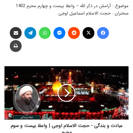
موضوع : آرامش در ذکر الله – واعظ بیست و چهارم محرم 1402
سخنران : حجت الاسلام اسماعیل اوجی
فیس بوک
X
‫رددیت
پیام رسان
واتس آپ
تلگرام
اشتراک گذاری از طریق ایمیل
چاپ
ع
ب
ا
د
ت
و
ب
ن
د
گ
عبادت و بندگی - حجت الاسلام اوجی | واعظ بیست و سوم
ی
محرم