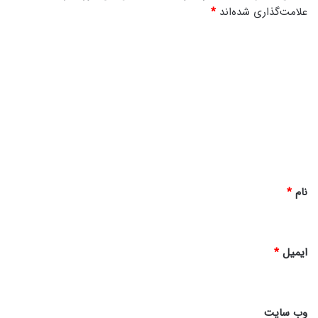
م
علامت‌گذاری شده‌اند
*
م
ح
د
ر
ی
م
د
گ
ا
ه
*
نام
*
ایمیل
*
وب‌ سایت