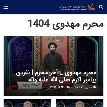
جستجو
منو
محرم مهدوی 1404
محرم مهدوی _ آخر محرم | نفرین
پیامبر اکرم صلی الله علیه وآله
سردبیر
2025-07-29
0
392