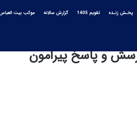
پخـش زنـده
تقویم 1405
گزارش سالانه
موکب بیت العباس
رسش _ 118 | پرسش و پاسخ پیرامون