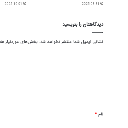
پ
2025-10-01
2025-08-31
ی
ا
م
دیدگاهتان را بنویسید
ب
ر
ا
نشانی ایمیل شما منتشر نخواهد شد.
بخش‌های موردنیاز علا
ک
ر
د
م
ی
ص
ل
د
ی
گ
ا
ل
ا
ل
ه
ه
ع
*
ل
نام
*
ی
ه
و