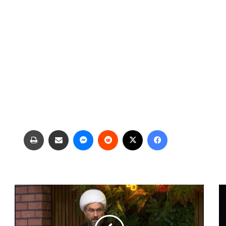
فیس بوک
X
‫رددیت
پیام رسان
اشتراک گذاری از طریق ایمیل
چاپ
ک
ا
ف
ه