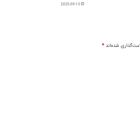
ا
2025-09-13
م
و
ن
م
ع
ی
مت‌گذاری شده‌اند
*
ش
ت
و
ز
ن
د
گ
ی