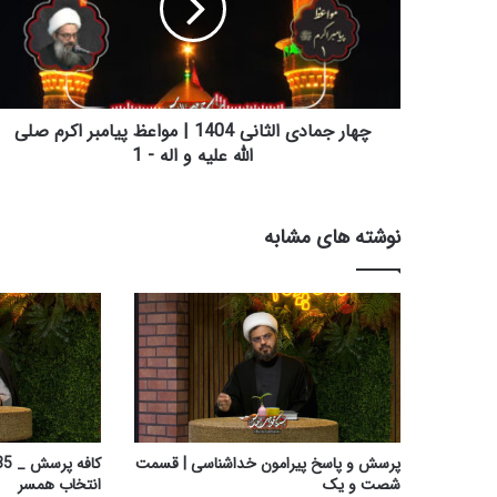
ج
م
ا
د
ی
ا
چهار جمادی الثانی 1404 | مواعظ پیامبر اکرم صلی
ل
الله علیه و اله - 1
ث
ا
ن
نوشته های مشابه
ی
1
4
0
4
|
م
و
ا
ع
پرسش و پاسخ پیرامون خداشناسی | قسمت
ظ
شصت و یک
انتخاب همسر