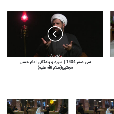
س
ی
ص
ف
ر
1
4
0
4
|
سی صفر 1404 | سیره و زندگانی امام حسن
س
مجتبی(سلام الله علیه)
ی
ر
ه
و
ز
ن
د
گ