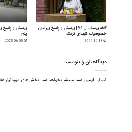
ی
ت
ف
ر
ز
کافه پرسش _ 91 | پرسش و پاسخ پیرامون
پرسش و پاسخ پی
ن
خصوصیات شهدای کربلاء
پنج
د
2025-06-05
2025-10-13
|
ق
س
دیدگاهتان را بنویسید
م
ت
پ
نشانی ایمیل شما منتشر نخواهد شد.
بخش‌های موردنیاز علا
ن
ج
د
ا
ی
ه
و
د
ه
گ
ف
ت
ا