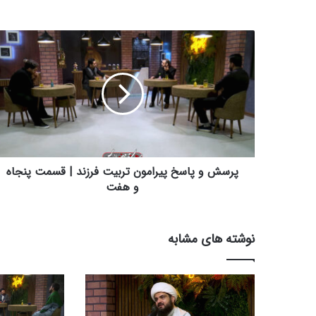
پ
ر
س
ش
و
پ
ا
س
خ
پ
پرسش و پاسخ پیرامون تربیت فرزند | قسمت پنجاه
ی
و هفت
ر
ا
م
نوشته های مشابه
و
ن
ت
ر
ب