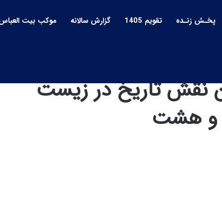
پخـش زنـده
تقویم 1405
گزارش سالانه
موکب بیت العباس
 نقش تاریخ در زیست
ه و هشت