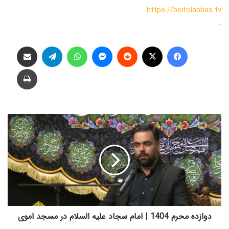
https://beitolabbas.tv
.
فیس بوک
X
‫رددیت
پیام رسان
واتس آپ
تلگرام
اشتراک گذاری از طریق ایمیل
چاپ
د
و
ا
ز
د
ه
م
ح
ر
م
دوازده محرم 1404 | امام سجاد علیه السلام در مسجد اموی
1