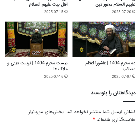
م
ا
علیهم السلام محور دین
اهل بیت علیهم السلام
د
ق
2025-07-15
2025-07-20
ر
ب
م
ت
س
ب
ج
خ
د
ی
ا
ر
م
ی
و
1
ده محرم 1404 | عاشورا اعظم
بیست محرم 1404 | تربیت دینی و
ی
مصائب
ملاک ها
2025-07-16
2025-07-07
دیدگاهتان را بنویسید
نشانی ایمیل شما منتشر نخواهد شد.
بخش‌های موردنیاز
علامت‌گذاری شده‌اند
*
د