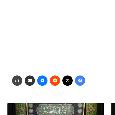
فیس بوک
X
‫رددیت
پیام رسان
اشتراک گذاری از طریق ایمیل
چاپ
ب
ی