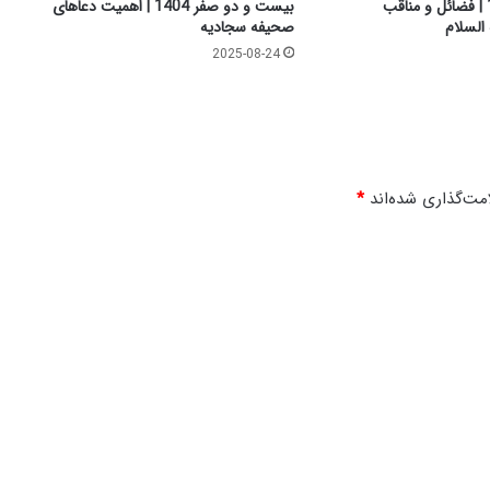
پانزده صفر 1404 | فضائل و مناقب
بیست و دو صفر 1404 | اهمیت دعاهای
ب
السلام
صحیفه سجادیه
ا
2025-08-24
م
ا
م
ح
س
ی
مت‌گذاری شده‌اند
*
ن
ع
ل
ی
ه
ا
ل
س
ل
ا
م
د
ر