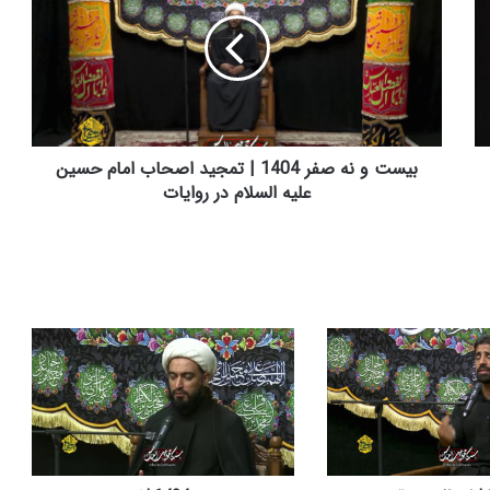
س
ت
و
ن
ه
ص
ف
ر
بیست و نه صفر 1404 | تمجید اصحاب امام حسین
1
علیه السلام در روایات
4
0
4
|
ت
م
ج
ی
د
ا
ص
ح
ا