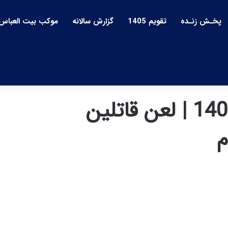
پخـش زنـده
تقویم 1405
گزارش سالانه
موکب بیت العباس
بیست و هشت صفر 1404 | لعن قاتلین
م