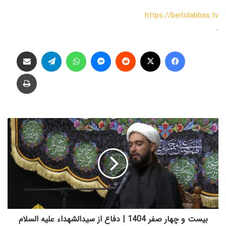
https://beitolabbas.tv
.
فیس بوک
X
‫رددیت
پیام رسان
واتس آپ
تلگرام
اشتراک گذاری از طریق ایمیل
چاپ
ب
ی
س
ت
و
چ
ه
ا
ر
ص
بیست و چهار صفر 1404 | دفاع از سیدالشهداء علیه السلام