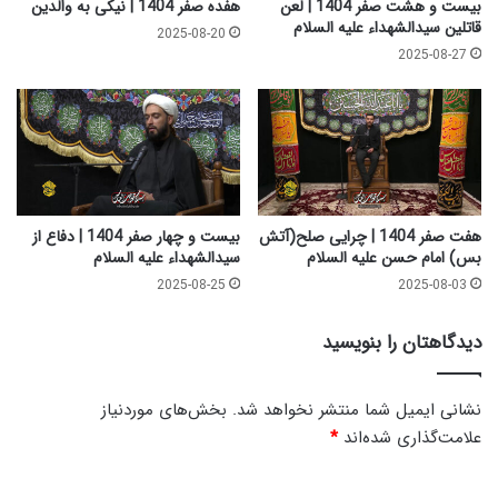
بیست و هشت صفر 1404 | لعن
هفده صفر 1404 | نیکی به والدین
ء
ی
قاتلین سیدالشهداء علیه السلام
2025-08-20
ع
ب
2025-08-27
ل
ر
ی
س
ه
ی
ا
د
ل
ا
س
ل
ل
ش
ا
ه
هفت صفر 1404 | چرایی صلح(آتش
بیست و چهار صفر 1404 | دفاع از
م
د
بس) امام حسن علیه السلام
سیدالشهداء علیه السلام
ا
2025-08-25
2025-08-03
ء
ع
دیدگاهتان را بنویسید
ل
ی
ه
نشانی ایمیل شما منتشر نخواهد شد.
بخش‌های موردنیاز
ا
علامت‌گذاری شده‌اند
*
ل
س
د
ل