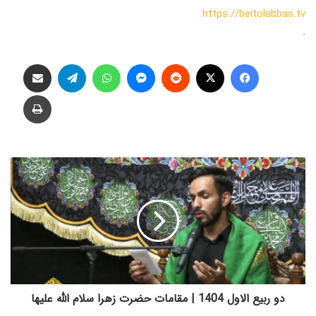
https://beitolabbas.tv
.
فیس بوک
X
‫رددیت
پیام رسان
واتس آپ
تلگرام
اشتراک گذاری از طریق ایمیل
چاپ
د
و
ر
ب
ی
ع
ا
ل
ا
و
دو ربیع الاول 1404 | مقامات حضرت زهرا سلام الله علیها
ل