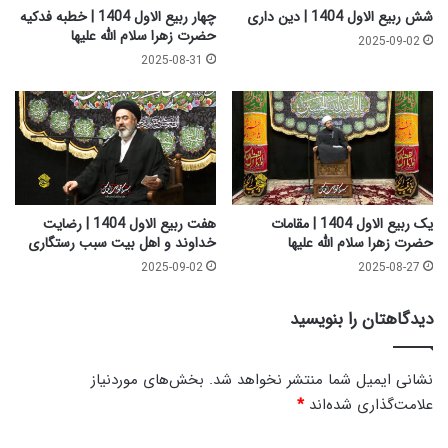
ا
ه
شش ربیع الاول 1404 | دین داری
چهار ربیع الاول 1404 | خطبه فدکیه
م
ف
حضرت زهرا سلام الله علیها
2025-09-02
ا
د
2025-08-31
ل
ک
ل
ی
ه
ه
ع
ح
ل
ض
ی
ر
ه
ت
ا
ز
یک ربیع الاول 1404 | مقامات
هفت ربیع الاول 1404 | رضایت
ه
حضرت زهرا سلام الله علیها
خداوند و اهل بیت سبب رستگاری
ر
2025-09-02
2025-08-27
ا
س
دیدگاهتان را بنویسید
ل
ا
م
نشانی ایمیل شما منتشر نخواهد شد.
بخش‌های موردنیاز
ا
علامت‌گذاری شده‌اند
*
ل
ل
د